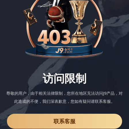
访问限制
尊敬的用户，由于相关法律限制，您所在地区无法访问J9产品，对
此造成的不便，我们深表歉意，您如有疑问请联系客服。
联系客服