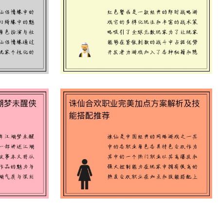
式及
雨宫留菜：从少女心到职场女
醉
性的蜕变与成长之路