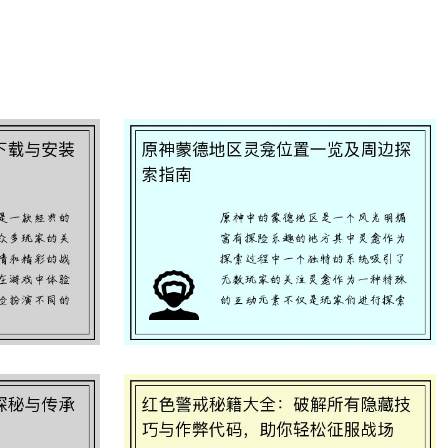
外国妹子挑战风油精究竟有何
玩法
圣
奇效体验引发网友热议背后真
相揭秘
速提
使命召唤手游最新兑换码分享
仙
巧
及使用方法详细指南