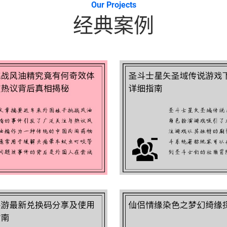
Our Projects
太阳神三国杀赤壁版全新
经典案例
解析与策略分享详解
剑灵新手礼包全解析：快
升角色实力与游戏体验技