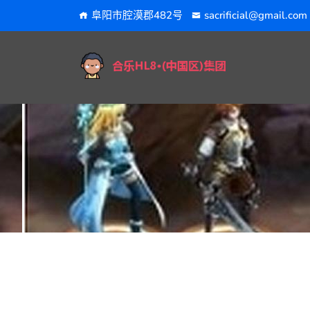
阜阳市腔漠郡482号
sacrificial@gmail.com