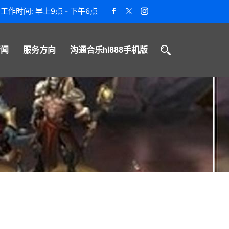
工作时间: 早上9点 - 下午6点
新闻
服务方向
沟通合乐hi888手机版