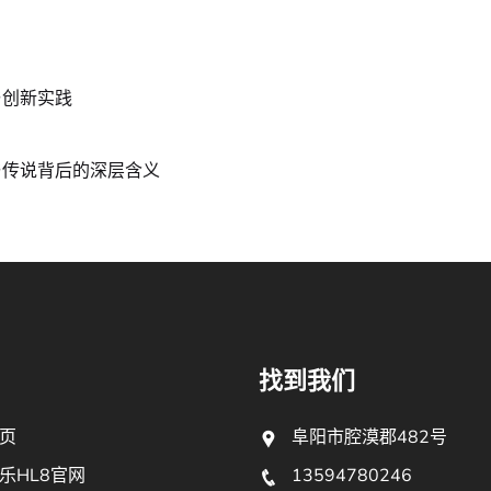
与创新实践
与传说背后的深层含义
找到我们
页
阜阳市腔漠郡482号
乐HL8官网
13594780246