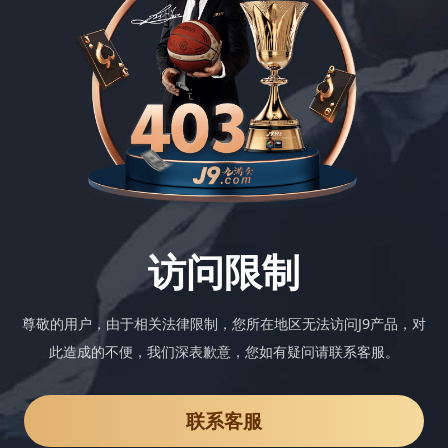
访问限制
尊敬的用户，由于相关法律限制，您所在地区无法访问J9产品，对
此造成的不便，我们深表歉意，您如有疑问请联系客服。
联系客服