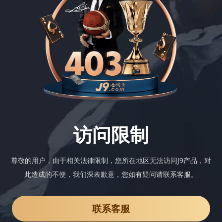
访问限制
尊敬的用户，由于相关法律限制，您所在地区无法访问J9产品，对
此造成的不便，我们深表歉意，您如有疑问请联系客服。
联系客服