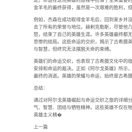
定。命运在这场英雄的旅程中扮演了至关重要
金羊毛的最终获得，虽然是一次艰难的胜利，
例如，杰森在成功取得金羊毛后，回到家乡并
去了所有的荣誉与地位。赫剌克勒斯，尽管他
怒，结束了自己的英雄生涯。许多英雄最终都
悲惨的结局。这些命运的交织，揭示了古希腊
与智慧，但终究无法摆脱天命的束缚。
英雄们的命运交织，也表现了古希腊文化中的
安排和命运的裁决。正如《阿尔戈英雄》所示
最终的消逝。英雄的荣耀与命运，始终是古希
总结：
通过对阿尔戈英雄崛起与命运交织之旅的详细
气、智慧、团结与牺牲精神。这些英雄不仅在
英雄主义精�
上一篇