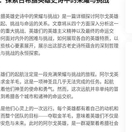
：探索古希腊英雄史诗中的荣耀与挑战
希腊英雄史诗中的荣耀与挑战》是一篇详细探讨阿尔戈英雄
崛起、挑战与命运的关系。文章将从四个方面深入分析这一
中的重大挑战、英雄们的英雄主义精神以及最终的命运交
如何面对内外的困难与挑战，如何展现各自的英雄特质，以
这些核心要素展开，展示出这部古老史诗所蕴含的深刻哲理
运与挑战的永恒探索。
英雄们的起航注定是一段充满荣耀与挑战的旅程。阿尔戈英
寻求金羊毛，这是一项神圣且几乎无法完成的任务。起航
征着他们神圣的使命和勇气。然而，这次远航并非单纯的冒
及到希腊各个城市和诸神的命运交织。
也是他们心灵上的一次远行。每个英雄都有着自己的动机和
。而整个团队的目标——夺取金羊毛，意味着英雄们不仅是
的安危与未来。此时的阿尔戈英雄，是一群凝聚着希腊社会