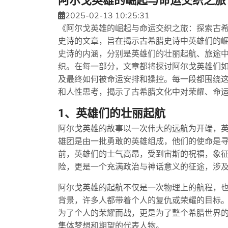
阿尔戈英雄的崛起与命运交织之旅
2025-02-13 10:25:31
《阿尔戈英雄的崛起与命运交织之旅：探索古
史诗的文章，旨在揭示古希腊史诗中英雄们的
史诗的内涵，分别是英雄们的壮丽起航、旅途
织。在每一部分，文章都将探讨阿尔戈英雄们
及最终如何被命运安排和操控。每一段都围绕
和人性思考，揭示了古希腊文化中对荣耀、命
1、英雄们的壮丽起航
阿尔戈英雄的故事以一次伟大的远航为开端，
雄团是由一批勇敢的英雄组成，他们的使命是
前，英雄们的士气高昂，受到宙斯的祝福，象
险，更是一个充满政治与神话意义的征途，涉
阿尔戈英雄的起航不仅是一次物理上的航程，
背景，许多人都带着个人的复仇或荣耀的目标
为了个人的荣耀而战，更是为了整个希腊世界
集体梦想和期望的代表人物。